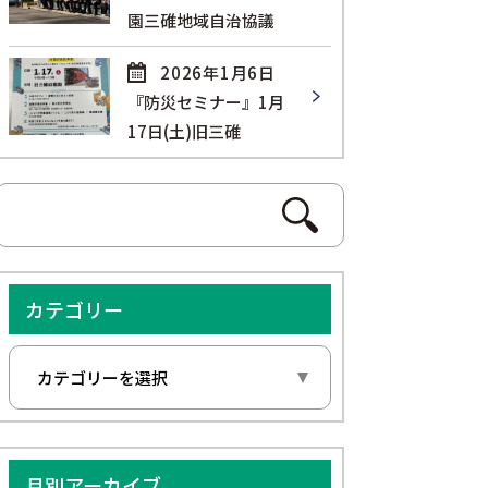
園三碓地域自治協議
2026年1月6日
『防災セミナー』1月
17日(土)旧三碓
カテゴリー
月別アーカイブ