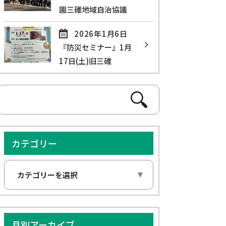
園三碓地域自治協議
2026年1月6日
『防災セミナー』1月
17日(土)旧三碓
カテゴリー
月別アーカイブ