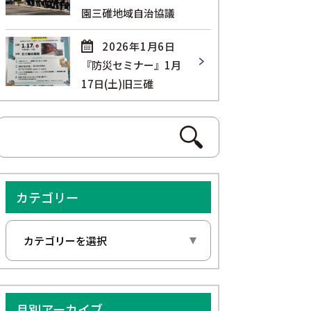
園三碓地域自治協議
2026年1月6日
『防災セミナー』1月
17日(土)旧三碓
カテゴリー
月別アーカイブ